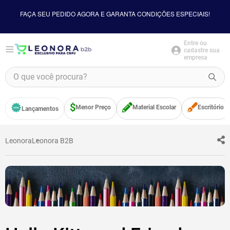
FAÇA SEU PEDIDO AGORA E GARANTA CONDIÇÕES ESPECIAIS!
Entre ou
cadastre sua
empresa
O que você procura?
TERMOS MAIS BUSCADOS
Menor Preço
Material Escolar
Escritório
Lançamentos
1
º
borracha
2
º
apontador
Leonora
Leonora B2B
3
º
bloco adesivo
4
º
food
5
º
minecraft