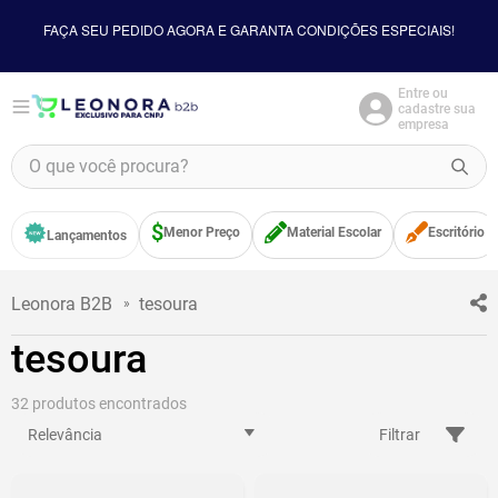
FAÇA SEU PEDIDO AGORA E GARANTA CONDIÇÕES ESPECIAIS!
Entre ou
cadastre sua
empresa
O que você procura?
TERMOS MAIS BUSCADOS
Menor Preço
Material Escolar
Escritório
Lançamentos
1
º
borracha
2
º
apontador
tesoura
3
º
food
tesoura
4
º
bloco adesivo
5
º
minecraft
32
Relevância
Filtrar