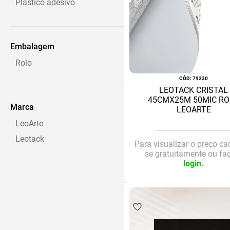
Plastico adesivo
Embalagem
Rolo
:
79230
LEOTACK CRISTAL
45CMX25M 50MIC RO
Marca
LEOARTE
LeoArte
Leotack
Para visualizar o preço ca
se gratuitamente ou fa
login.