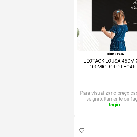
:
91946
LEOTACK LOUSA 45CM 
100MIC ROLO LEOAR
Para visualizar o preço ca
se gratuitamente ou fa
login.