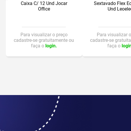
Caixa C/ 12 Und Jocar
Sextavado Flex E
Office
Und Leoele
Para visualizar o preço
Para visualizar 
cadastre-se gratuitamente ou
cadastre-se gratuit
faça o
login.
faça o
logi