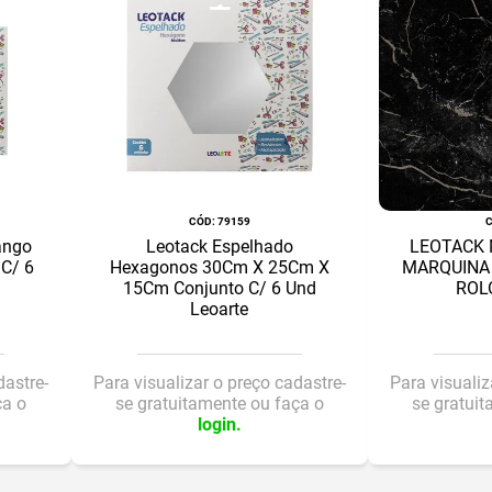
:
79159
ango
Leotack Espelhado
LEOTACK
C/ 6
Hexagonos 30Cm X 25Cm X
MARQUINA
15Cm Conjunto C/ 6 Und
ROL
Leoarte
dastre-
Para visualizar o preço cadastre-
Para visualiz
ça o
se gratuitamente ou faça o
se gratui
login.