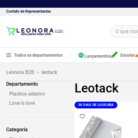
Contato de Representantes
O que você 
TERMOS MAIS BUSCADOS
1
º
borracha
Todos os departamentos
Escolar
Lançamentos
2
º
apontador
leotack
3
º
bloco adesivo
Departamento
Leotack
4
º
food
Plastico adesivo
5
º
cola
Love is love
30 DIAS DE LOUCURA
Categoria