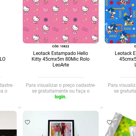
:
10822
Leotack Estampado Hello
Leotack 
LO
Kitty 45cmx5m 80Mic Rolo
45cmx5
LeoArte
dastre-
Para visualizar o preço cadastre-
Para visualiz
ça o
se gratuitamente ou faça o
se gratui
login.