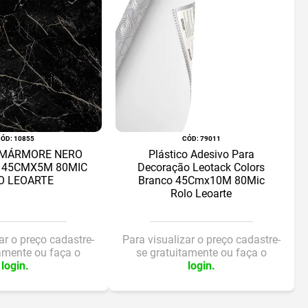
:
10855
:
79011
 MÁRMORE NERO
Plástico Adesivo Para
 45CMX5M 80MIC
Decoração Leotack Colors
O LEOARTE
Branco 45Cmx10M 80Mic
Rolo Leoarte
ar o preço cadastre-
Para visualizar o preço cadastre-
tamente ou faça o
se gratuitamente ou faça o
login.
login.