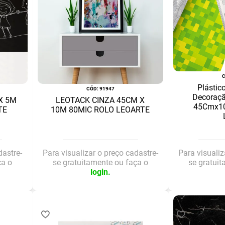
Plástic
:
91947
Decoraçã
X 5M
LEOTACK CINZA 45CM X
45Cmx10
TE
10M 80MIC ROLO LEOARTE
dastre-
Para visualizar o preço cadastre-
Para visualiz
ça o
se gratuitamente ou faça o
se gratui
login.