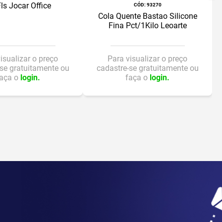
ls Jocar Office
:
93270
Cola Quente Bastao Silicone
Fina Pct/1Kilo Leoarte
isualizar o preço
Para visualizar o preço
se gratuitamente ou
cadastre-se gratuitamente ou
faça o
login.
faça o
login.