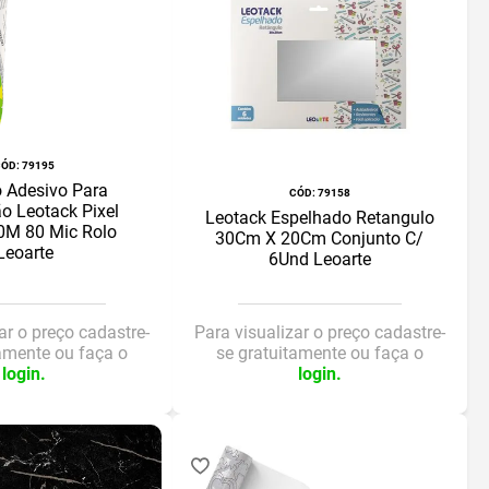
:
79195
o Adesivo Para
:
79158
o Leotack Pixel
Leotack Espelhado Retangulo
M 80 Mic Rolo
30Cm X 20Cm Conjunto C/
Leoarte
6Und Leoarte
ar o preço cadastre-
Para visualizar o preço cadastre-
tamente ou faça o
se gratuitamente ou faça o
login.
login.