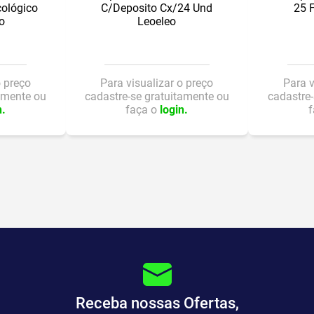
cológico
C/Deposito Cx/24 Und
25 F
o
Leoeleo
o preço
Para visualizar o preço
Para v
amente ou
cadastre-se gratuitamente ou
cadastre-
n.
faça o
login.
Receba nossas Ofertas,