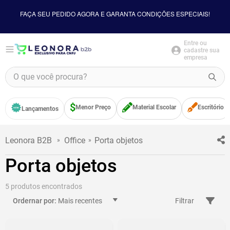
FAÇA SEU PEDIDO AGORA E GARANTA CONDIÇÕES ESPECIAIS!
Entre ou
cadastre sua
empresa
O que você procura?
TERMOS MAIS BUSCADOS
Menor Preço
Material Escolar
Escritório
Lançamentos
1
º
borracha
2
º
apontador
Office
Porta objetos
3
º
bloco adesivo
Porta objetos
4
º
food
5
º
minecraft
5
Mais recentes
Filtrar