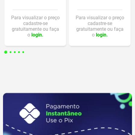
Para visualizar o preço
Para visualizar o preço
cadastre-se
cadastre-se
gratuitamente ou faça
gratuitamente ou faça
o
login.
o
login.