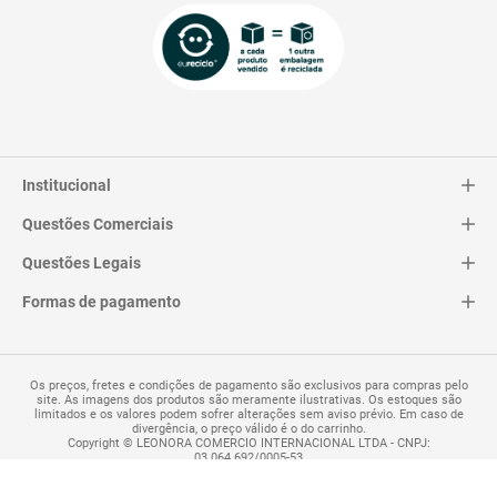
Institucional
Questões Comerciais
Catálogo
Quem Somos
Questões Legais
Trocas e Devoluções
Contato
Entrega
Formas de pagamento
Termos de Uso
Pagamentos
Privacidade
Perguntas Frequentes
Os preços, fretes e condições de pagamento são exclusivos para compras pelo
site. As imagens dos produtos são meramente ilustrativas. Os estoques são
limitados e os valores podem sofrer alterações sem aviso prévio. Em caso de
divergência, o preço válido é o do carrinho.
Copyright © LEONORA COMERCIO INTERNACIONAL LTDA - CNPJ:
03.064.692/0005-53