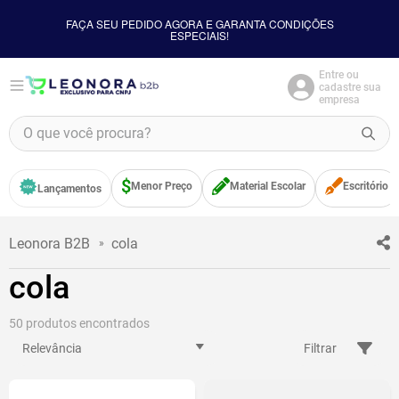
FAÇA SEU PEDIDO AGORA E GARANTA CONDIÇÕES
ESPECIAIS!
Entre ou
cadastre sua
empresa
O que você procura?
TERMOS MAIS BUSCADOS
Menor Preço
Material Escolar
Escritório
Lançamentos
1
º
borracha
2
º
apontador
cola
3
º
bloco adesivo
cola
4
º
food
5
º
minecraft
50
Relevância
Filtrar