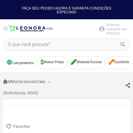
FAÇA SEU PEDIDO AGORA E GARANTA CONDIÇÕES
ESPECIAIS!
Entre ou
cadastre sua
empresa
O que você procura?
TERMOS MAIS BUSCADOS
Menor Preço
Material Escolar
Escritório
Lançamentos
1
º
borracha
2
º
apontador
Material escolar
Cola
3
º
bloco adesivo
Referência
:
4545
4
º
food
5
º
cola