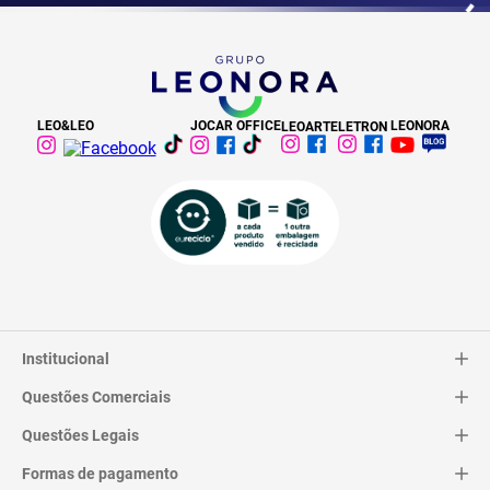
LEO&LEO
JOCAR OFFICE
LEONORA
LEOARTE
LETRON
Institucional
Questões Comerciais
Catálogo
Quem Somos
Questões Legais
Trocas e Devoluções
Contato
Entrega
Formas de pagamento
Termos de Uso