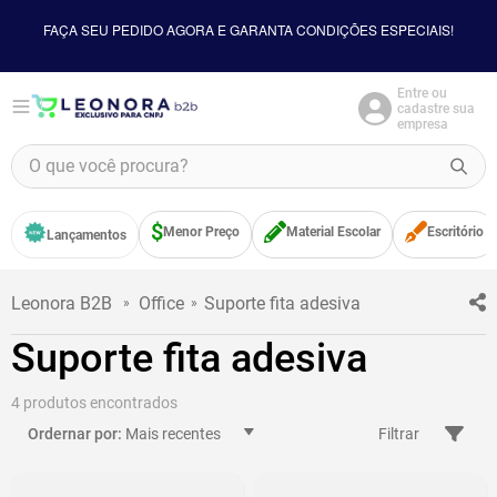
FAÇA SEU PEDIDO AGORA E GARANTA CONDIÇÕES ESPECIAIS!
Entre ou
cadastre sua
empresa
O que você procura?
TERMOS MAIS BUSCADOS
Menor Preço
Material Escolar
Escritório
Lançamentos
1
º
borracha
2
º
apontador
Office
Suporte fita adesiva
3
º
bloco adesivo
Suporte fita adesiva
4
º
food
5
º
minecraft
4
Mais recentes
Filtrar