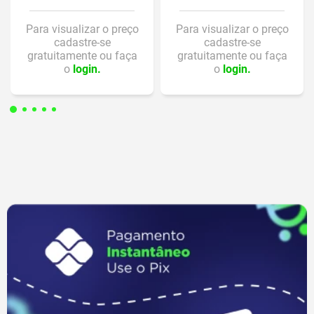
Para visualizar o preço
Para visualizar o preço
cadastre-se
cadastre-se
gratuitamente ou faça
gratuitamente ou faça
o
login.
o
login.