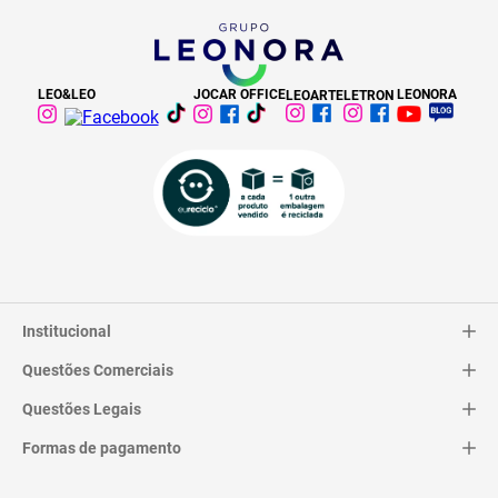
LEO&LEO
JOCAR OFFICE
LEONORA
LEOARTE
LETRON
Institucional
Questões Comerciais
Catálogo
Quem Somos
Questões Legais
Trocas e Devoluções
Contato
Entrega
Formas de pagamento
Termos de Uso
Pagamentos
Privacidade
Perguntas Frequentes