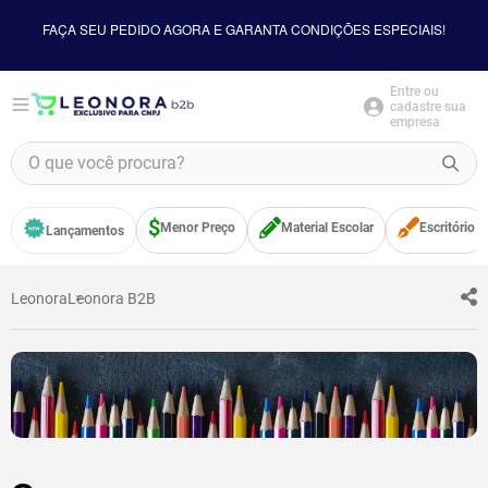
FAÇA SEU PEDIDO AGORA E GARANTA CONDIÇÕES ESPECIAIS!
Entre ou
cadastre sua
empresa
O que você procura?
TERMOS MAIS BUSCADOS
Menor Preço
Material Escolar
Escritório
Lançamentos
1
º
borracha
2
º
apontador
Leonora
Leonora B2B
3
º
bloco adesivo
4
º
food
5
º
minecraft