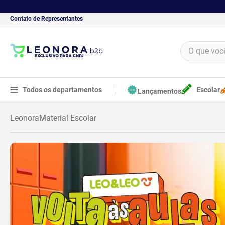
Contato de Representantes
O que você 
TERMOS MAIS BUSCADOS
1
º
borracha
Todos os departamentos
Escolar
Lançamentos
2
º
apontador
Leonora
Material Escolar
3
º
bloco adesivo
4
º
cola
5
º
food