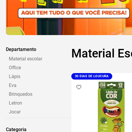
Departamento
Material Es
Material escolar
Office
Lápis
30 DIAS DE LOUCURA
Eva
Brinquedos
Letron
Jocar
Aventais
Categoria
Plastico adesivo