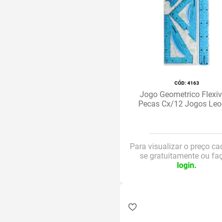
Display com 6 cores
Display com 24 unidades
Display c/ 24 unidades
Display c/ 24 un
Display c/ 12 un.
Caixa display com 24 und
:
4163
Caixa com 60 unidades
Jogo Geometrico Flexiv
Pecas Cx/12 Jogos Leo
Caixa com 6 unidades (1 de
cada cor)
Caixa com 6 blisters com 1
Para visualizar o preço ca
unidade
se gratuitamente ou fa
Caixa com 6 baleias
login.
Caixa com 5000 unidades
Caixa com 48 blisters com 1
und