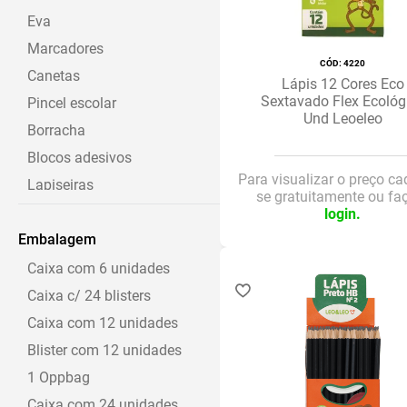
Leoeleo
Eva
Escritorio
Marcadores
:
4220
Canetas
Lápis 12 Cores Eco
Sextavado Flex Ecológ
Pincel escolar
Und Leoeleo
Borracha
Blocos adesivos
Para visualizar o preço ca
Lapiseiras
se gratuitamente ou fa
Lápis de cor
login.
Embalagem
Marca texto
Brinquedo educativo
Caixa com 6 unidades
Lapis grafite
Caixa c/ 24 blisters
Estojo
Caixa com 12 unidades
Apontador
Blister com 12 unidades
Hidrocor
1 Oppbag
Grampeadores/grampos
Caixa com 24 unidades