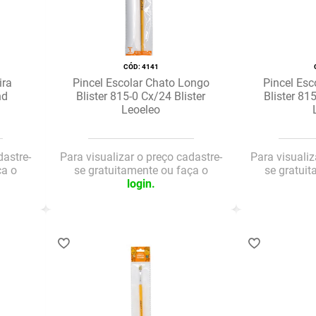
:
4141
ira
Pincel Escolar Chato Longo
Pincel Esc
nd
Blister 815-0 Cx/24 Blister
Blister 81
Leoeleo
dastre-
Para visualizar o preço cadastre-
Para visualiz
ça o
se gratuitamente ou faça o
se gratui
login.