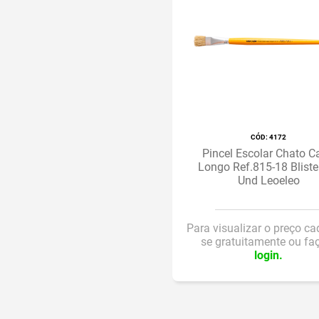
Caixa com 36 blisters
Caixa com 3500 unidades
Caixa com 2500 unidades
Caixa com 25 blisters c/ 1
und
Caixa com 24 blisters com 2
unidades
:
4172
Caixa com 24 blisters c/2
Pincel Escolar Chato C
Longo Ref.815-18 Bliste
und
Und Leoeleo
Caixa com 24 blisters c/1
und
Para visualizar o preço ca
Caixa com 20 unidades
se gratuitamente ou fa
login.
Caixa com 12 blisters
Caixa com 12 blisters com 2
tubos