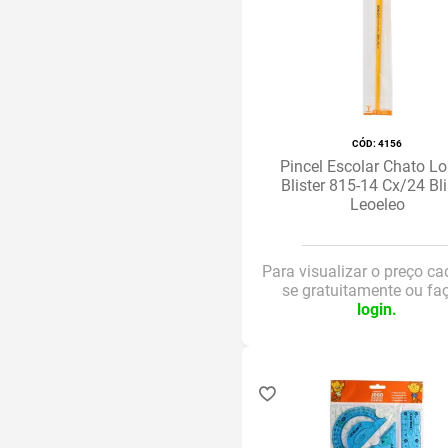
Pacote com 12 caixas - 15
cores
Pacote com 12 - 12 cores
Pacote c/50 folhas A4
Pacote c/12 caixas - 6 cores
:
4156
pacote c/ 50 folhas
Pincel Escolar Chato L
Pacote c/ 10 folhas A4
Blister 815-14 Cx/24 Bli
Leoeleo
Kit Massa de Modelar com
6 massinhas e 5 peças
kit com 6 cores e 5 peças
Para visualizar o preço ca
se gratuitamente ou fa
ESTOJO PVC
login.
Estojo de 6 cores
Estojo com 24 cores
Estojo com 10 unidades
Estojo com 1 unidade