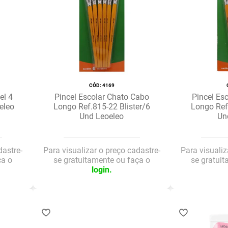
:
4169
el 4
Pincel Escolar Chato Cabo
Pincel Es
eleo
Longo Ref.815-22 Blister/6
Longo Ref
Und Leoeleo
Un
dastre-
Para visualizar o preço cadastre-
Para visualiz
ça o
se gratuitamente ou faça o
se gratui
login.