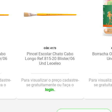
:
4173
abo
Pincel Escolar Chato Cabo
Borracha O
r/06
Longo Ref.815-20 Blister/06
Un
Und Leoeleo
dastre-
Para visualizar o preço cadastre-
Para visualiz
ça o
se gratuitamente ou faça o
se gratui
login.