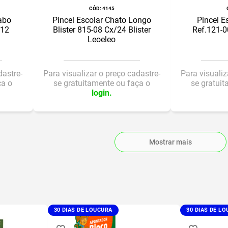
:
4145
abo
Pincel Escolar Chato Longo
Pincel E
/12
Blister 815-08 Cx/24 Blister
Ref.121-0
Leoeleo
dastre-
Para visualizar o preço cadastre-
Para visualiz
ça o
se gratuitamente ou faça o
se gratui
login.
Mostrar mais
30 DIAS DE LOUCURA
30 DIAS DE L