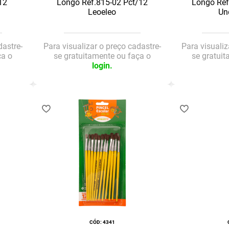
12
Longo Ref.815-02 Pct/12
Longo Ref
Leoeleo
Un
dastre-
Para visualizar o preço cadastre-
Para visualiz
ça o
se gratuitamente ou faça o
se gratui
login.
:
4341