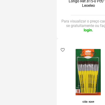
Longo Ref.815-0 Pct/
Leoeleo
Para visualizar o preço ca
se gratuitamente ou fa
login.
:
4269