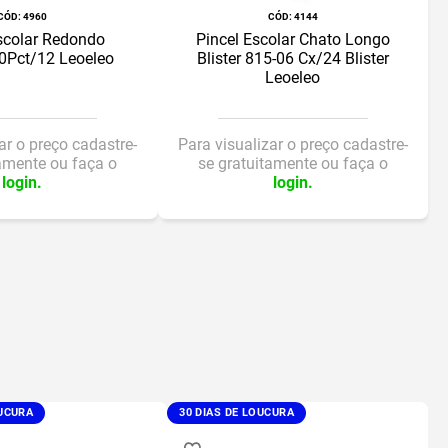
:
4960
:
4144
scolar Redondo
Pincel Escolar Chato Longo
0Pct/12 Leoeleo
Blister 815-06 Cx/24 Blister
Leoeleo
ar o preço cadastre-
Para visualizar o preço cadastre-
tamente ou faça o
se gratuitamente ou faça o
login.
login.
OUCURA
30 DIAS DE LOUCURA