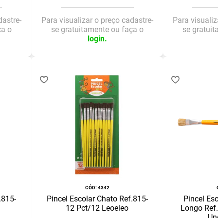
dastre-
Para visualizar o preço cadastre-
Para visualiz
ça o
se gratuitamente ou faça o
se gratui
login.
:
4342
.815-
Pincel Escolar Chato Ref.815-
Pincel Es
12 Pct/12 Leoeleo
Longo Ref.
Un