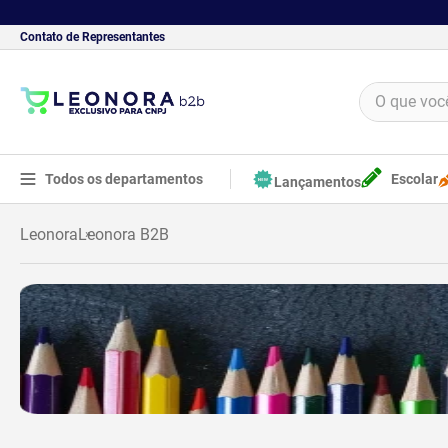
Contato de Representantes
O que você 
TERMOS MAIS BUSCADOS
1
º
borracha
Todos os departamentos
Escolar
Lançamentos
2
º
apontador
Leonora
Leonora B2B
3
º
bloco adesivo
4
º
food
5
º
cola