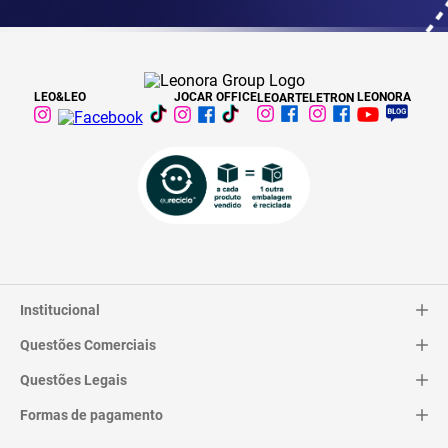
LEO&LEO
JOCAR OFFICE
LEONORA
LEOARTE
LETRON
Institucional
Questões Comerciais
Catálogo
Quem Somos
Questões Legais
Trocas e Devoluções
Contato
Entrega
Formas de pagamento
Termos de Uso
Pagamentos
Privacidade