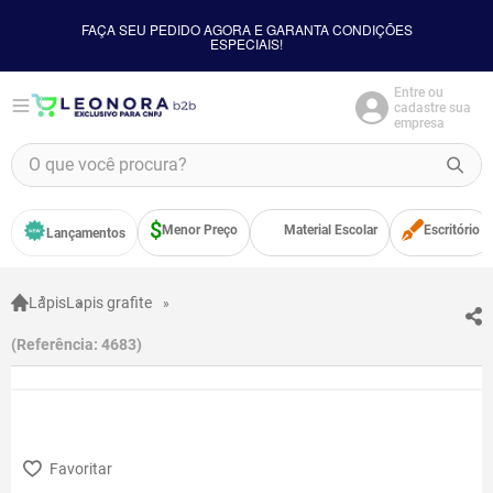
FAÇA SEU PEDIDO AGORA E GARANTA CONDIÇÕES
ESPECIAIS!
Entre ou
cadastre sua
empresa
O que você procura?
TERMOS MAIS BUSCADOS
Menor Preço
Material Escolar
Escritório
Lançamentos
1
º
borracha
2
º
apontador
Lápis
Lapis grafite
3
º
bloco adesivo
Referência
:
4683
4
º
food
5
º
cola