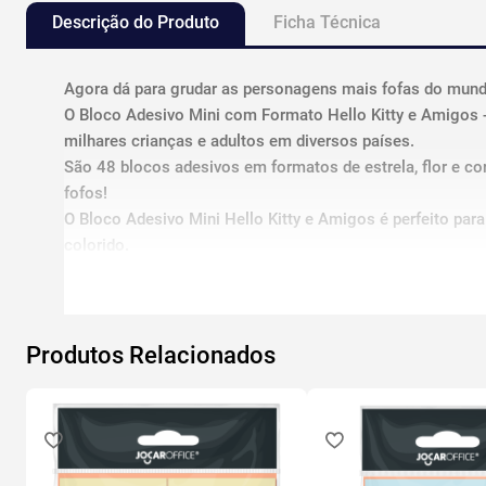
Descrição do Produto
Ficha Técnica
Agora dá para grudar as personagens mais fofas do mund
O Bloco Adesivo Mini com Formato Hello Kitty e Amigos 
milhares crianças e adultos em diversos países.
São 48 blocos adesivos em formatos de estrela, flor e co
fofos!
O Bloco Adesivo Mini Hello Kitty e Amigos é perfeito par
colorido.
FICHA TÉCNICA:
48 blocos adesivos coloridos em tamanho mini.
50 folhas cada.
Produtos Relacionados
3 formatos diferentes.
3 ilustrações diferentes: Hello Kitty, Kuromi e My Melody.
Medida do produto: 4,2cm x 4cm.
Peso: 400g.
Composição: Papel e adesivo acrílico.