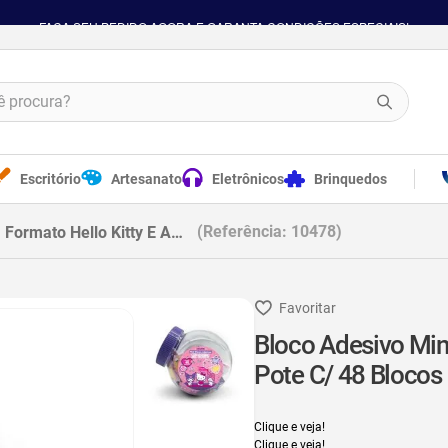
FAÇA SEU PEDIDO AGORA E GARANTA CONDIÇÕES ESPECIAIS!
procura?
Escritório
Artesanato
Eletrônicos
Brinquedos
Referência
:
10478
 Amigos - Pote C/ 48 Blocos 50F Cada Leoarte
Bloco Adesivo Min
Pote C/ 48 Blocos
Clique e veja!
Clique e veja!