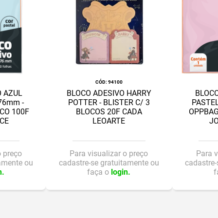
:
94100
O AZUL
BLOCO ADESIVO HARRY
BLOCO
76mm -
POTTER - BLISTER C/ 3
PASTE
CO 100F
BLOCOS 20F CADA
OPPBAG
ICE
LEOARTE
JO
o preço
Para visualizar o preço
Para v
tamente ou
cadastre-se gratuitamente ou
cadastre-
n.
faça o
login.
f