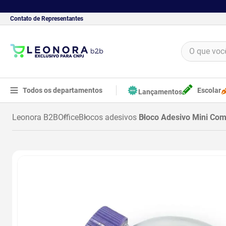
Contato de Representantes
O que você 
TERMOS MAIS BUSCADOS
1
º
borracha
Todos os departamentos
Escolar
Lançamentos
2
º
apontador
Office
Blocos adesivos
Bloco Adesivo Mini Com Formato Hello Kitty E
3
º
bloco adesivo
4
º
food
5
º
minecraft