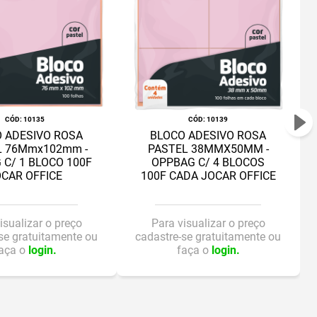
:
10135
:
10139
 ADESIVO ROSA
BLOCO ADESIVO ROSA
L 76Mmx102mm -
PASTEL 38MMX50MM -
 C/ 1 BLOCO 100F
OPPBAG C/ 4 BLOCOS
CAR OFFICE
100F CADA JOCAR OFFICE
isualizar o preço
Para visualizar o preço
se gratuitamente ou
cadastre-se gratuitamente ou
aça o
login.
faça o
login.