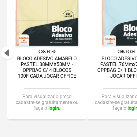
:
10140
:
10134
BLOCO ADESIVO AMARELO
BLOCO ADESIV
PASTEL 38MMX50MM -
PASTEL 76Mmx
OPPBAG C/ 4 BLOCOS
OPPBAG C/ 1 BLO
100F CADA JOCAR OFFICE
JOCAR OFF
Para visualizar o preço
Para visualizar 
cadastre-se gratuitamente ou
cadastre-se gratui
faça o
login.
faça o
logi