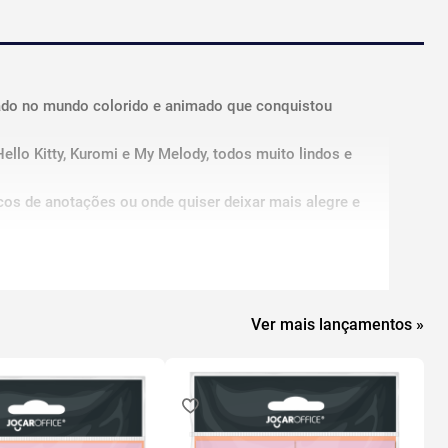
rado no mundo colorido e animado que conquistou
llo Kitty, Kuromi e My Melody, todos muito lindos e
ocos de anotações ou onde quiser deixar mais alegre e
Ver mais lançamentos »