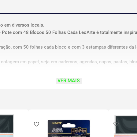
o em diversos locais.
- Pote com 48 Blocos 50 Folhas Cada LeoArte é totalmente inspi
ração, com 50 folhas cada bloco e com 3 estampas diferentes da He
a colagem em papel, seja em cadernos, agendas, capas, pastas, bl
VER MAIS