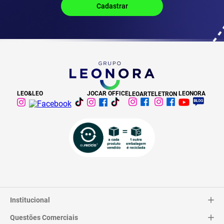
LEO&LEO
JOCAR OFFICE
LEONORA
LEOARTE
LETRON
Institucional
Questões Comerciais
Catálogo