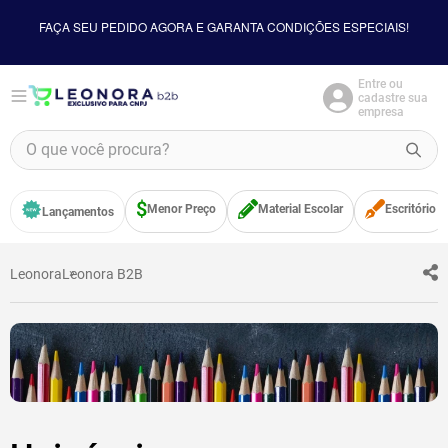
FAÇA SEU PEDIDO AGORA E GARANTA CONDIÇÕES ESPECIAIS!
Entre ou
cadastre sua
empresa
O que você procura?
TERMOS MAIS BUSCADOS
Menor Preço
Material Escolar
Escritório
Lançamentos
1
º
borracha
2
º
apontador
Leonora
Leonora B2B
3
º
bloco adesivo
4
º
food
5
º
minecraft