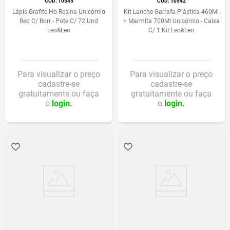
:
10545
:
10542
Lápis Grafite Hb Resina Unicórnio
Kit Lanche Garrafa Plástica 460Ml
Red C/ Borr - Pote C/ 72 Und
+ Marmita 700Ml Unicórnio - Caixa
Leo&Leo
C/ 1 Kit Leo&Leo
Para visualizar o preço
Para visualizar o preço
cadastre-se
cadastre-se
gratuitamente ou faça
gratuitamente ou faça
o
login.
o
login.