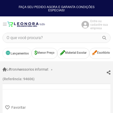
FAÇA SEU PEDIDO AGORA E GARANTA CONDIÇÕES
ESPECIAIS!
Entre ou
cadastre sua
empresa
O que você procura?
TERMOS MAIS BUSCADOS
Menor Preço
Material Escolar
Escritório
Lançamentos
1
º
borracha
2
º
apontador
Letron
Acessorios informat
3
º
bloco adesivo
Referência
:
94606
4
º
food
5
º
cola