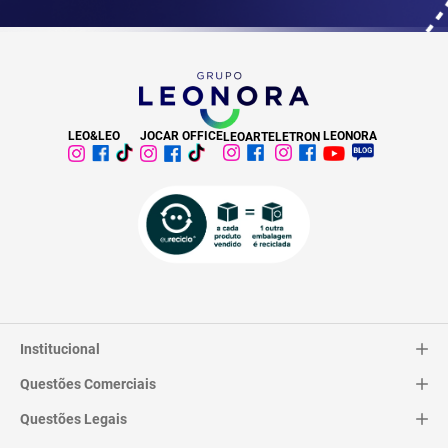
LEO&LEO
JOCAR OFFICE
LEONORA
LEOARTE
LETRON
Institucional
Questões Comerciais
Catálogo
Quem Somos
Questões Legais
Trocas e Devoluções
Contato
Entrega