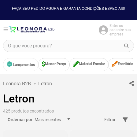
FAÇA SEU PEDIDO AGORA E GARANTA CONDIÇÕES ESPECIAIS!
Entre ou
cadastre sua
empresa
O que você procura?
TERMOS MAIS BUSCADOS
Menor Preço
Material Escolar
Escritório
Lançamentos
1
º
borracha
2
º
apontador
Letron
3
º
bloco adesivo
Letron
4
º
food
5
º
minecraft
425
Mais recentes
Filtrar