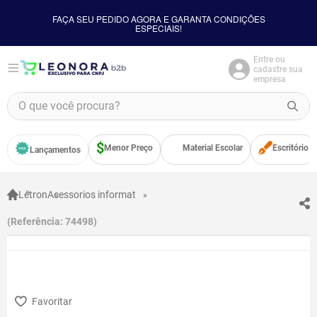
FAÇA SEU PEDIDO AGORA E GARANTA CONDIÇÕES
ESPECIAIS!
Entre ou
cadastre sua
empresa
O que você procura?
TERMOS MAIS BUSCADOS
Menor Preço
Material Escolar
Escritório
Lançamentos
1
º
borracha
2
º
apontador
Letron
Acessorios informat
3
º
bloco adesivo
Referência
:
74498
4
º
food
5
º
cola