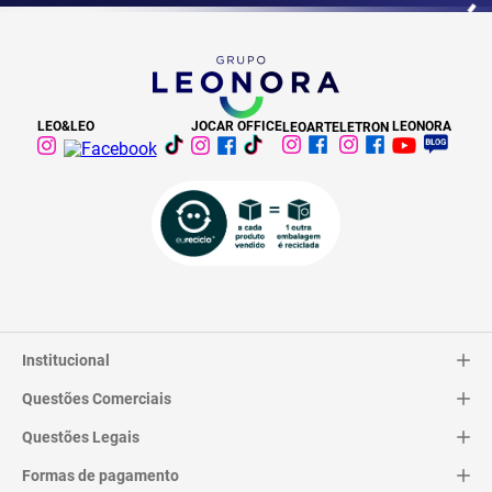
LEO&LEO
JOCAR OFFICE
LEONORA
LEOARTE
LETRON
Institucional
Questões Comerciais
Catálogo
Quem Somos
Questões Legais
Trocas e Devoluções
Contato
Entrega
Formas de pagamento
Termos de Uso