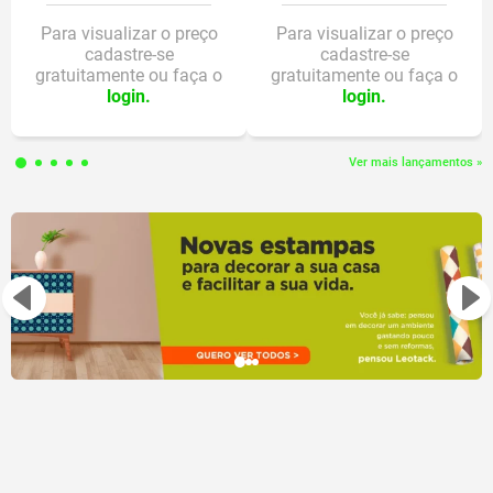
- Fio com tamanho de 1,2 metros, para maior mobilidade;
- Design ergonômetro e ambidestro.
Para visualizar o preço
Para visualizar o preço
cadastre-se
cadastre-se
gratuitamente ou faça o
gratuitamente ou faça o
login.
login.
Ver mais lançamentos »