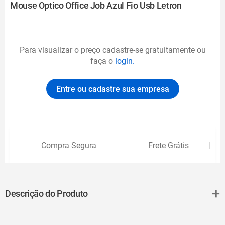
Mouse Optico Office Job Azul Fio Usb Letron
Para visualizar o preço cadastre-se gratuitamente ou
faça o
login.
Entre ou cadastre sua empresa
Compra Segura
Frete Grátis
+
Descrição do Produto
Para ter acesso ao mundo na palma da mão o Mouse Óptico 4
botões 1200 DPI Office Job Azul Letron é a solução.