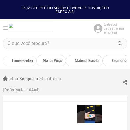
FAÇA SEU PEDIDO AGORA E GARANTA CONDIÇÕES
ESPECIAIS!
Entre ou
cadastre sua
empresa
O que você procura?
TERMOS MAIS BUSCADOS
Menor Preço
Material Escolar
Escritório
Lançamentos
1
º
borracha
2
º
apontador
Letron
Brinquedo educativo
3
º
bloco adesivo
Referência
:
10464
4
º
food
5
º
cola