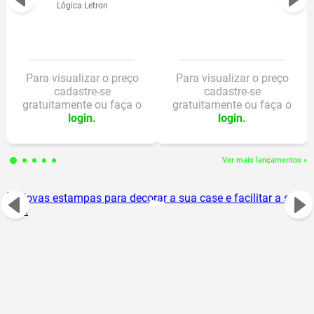
Lógica Letron
desenhos e cenas do personagem.
Bateria inclusa.
Nº selo Inmetro/ Anatel
016458/2024
Para visualizar o preço
Para visualizar o preço
Altura 11 cm
cadastre-se
cadastre-se
gratuitamente ou faça o
gratuitamente ou faça o
Largura 3 cm
login.
login.
Comprimennto 3
Altura Embalagem 18 cm
Ver mais lançamentos »
Dimensões
Largura da Embalagem 12,7 cm
Comprimento da Embalagem 3,7
cm
Peso 48g