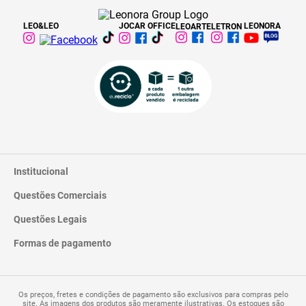
LEO&LEO
JOCAR OFFICE
LEONORA
LEOARTE
LETRON
Institucional
Questões Comerciais
Catálogo
Quem Somos
Questões Legais
Trocas e Devoluções
Contato
Entrega
Formas de pagamento
Termos de Uso
Pagamentos
Privacidade
Perguntas Frequentes
Os preços, fretes e condições de pagamento são exclusivos para compras pelo
site. As imagens dos produtos são meramente ilustrativas. Os estoques são