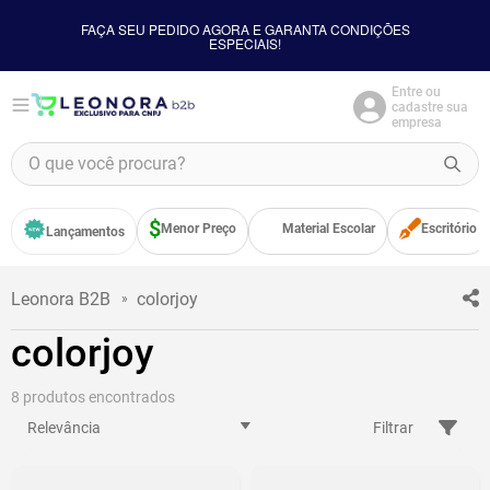
FAÇA SEU PEDIDO AGORA E GARANTA CONDIÇÕES
ESPECIAIS!
Entre ou
cadastre sua
empresa
O que você procura?
TERMOS MAIS BUSCADOS
Menor Preço
Material Escolar
Escritório
Lançamentos
1
º
borracha
2
º
apontador
colorjoy
3
º
bloco adesivo
colorjoy
4
º
food
5
º
cola
8
Relevância
Filtrar