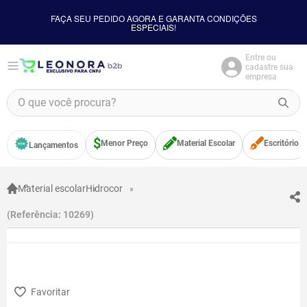
FAÇA SEU PEDIDO AGORA E GARANTA CONDIÇÕES
ESPECIAIS!
Entre ou
cadastre sua
empresa
O que você procura?
TERMOS MAIS BUSCADOS
Menor Preço
Material Escolar
Escritório
Lançamentos
1
º
borracha
2
º
apontador
Material escolar
Hidrocor
3
º
bloco adesivo
Referência
:
10269
4
º
food
5
º
cola