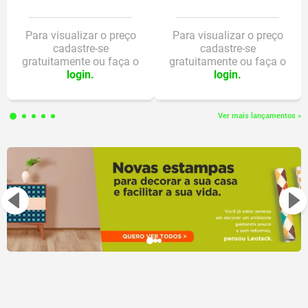
assim, ele não é recomendável para crianças menores de 3 anos. O
corpo do hidrocor é na cor da tinta, tornando mais fácil para as
crianças identificarem as cores desejadas.
Para visualizar o preço
Para visualizar o preço
cadastre-se
cadastre-se
Para garantir a qualidade e segurança do produto, o Hidrocor Big
gratuitamente ou faça o
gratuitamente ou faça o
Ponta Que Não Afunda é certificado pelo Inmetro, atendendo a
login.
login.
rigorosos padrões de qualidade e segurança estabelecidos pelo
órgão regulador.
Este é um produto que inclui, estimula e educa, feito também para
Ver mais lançamentos »
crianças atípicas com os transtornos TEA, TDAH e TOD. A Linha
inclusiva Color Joy foi aprovada por mães, filhos e profissionais
especialistas da área.
DETALHES DO PRODUTO:
Ponta arredondada e resistente
Tamanho big
10 cores: vermelho, laranja, amarelo, verde, azul claro, azul marinho,
roxo, rosa, marrom e preto
Atóxica