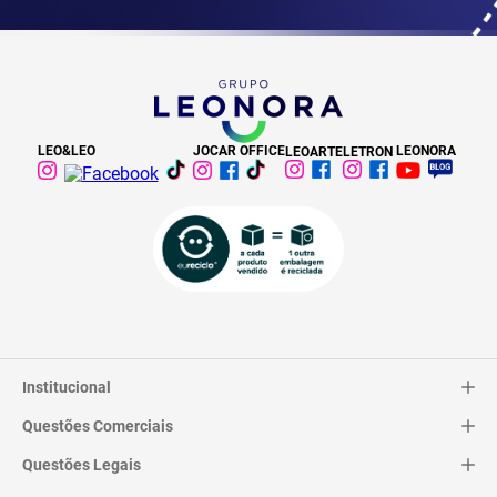
LEO&LEO
JOCAR OFFICE
LEONORA
LEOARTE
LETRON
Institucional
Questões Comerciais
Catálogo
Quem Somos
Questões Legais
Trocas e Devoluções
Contato
Entrega