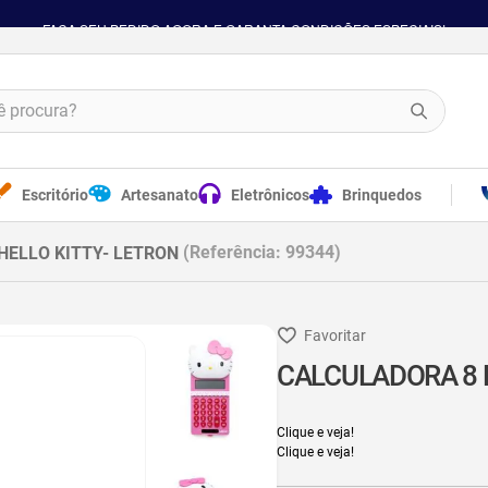
FAÇA SEU PEDIDO AGORA E GARANTA CONDIÇÕES ESPECIAIS!
procura?
Escritório
Artesanato
Eletrônicos
Brinquedos
Referência
:
99344
HELLO KITTY- LETRON
CALCULADORA 8 D
Clique e veja!
Clique e veja!