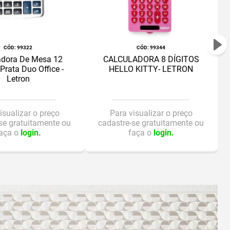
:
99322
:
99344
adora De Mesa 12
CALCULADORA 8 DÍGITOS
 Prata Duo Office -
HELLO KITTY- LETRON
Letron
isualizar o preço
Para visualizar o preço
se gratuitamente ou
cadastre-se gratuitamente ou
aça o
login.
faça o
login.