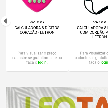
:
99339
:
99333
CALCULADORA 8 DÍGITOS
CALCULADORA 8 
CORAÇÃO - LETRON
COM CORDÃO P
LETRON
Para visualizar o preço
Para visualizar 
cadastre-se gratuitamente ou
cadastre-se gratui
faça o
login.
faça o
logi