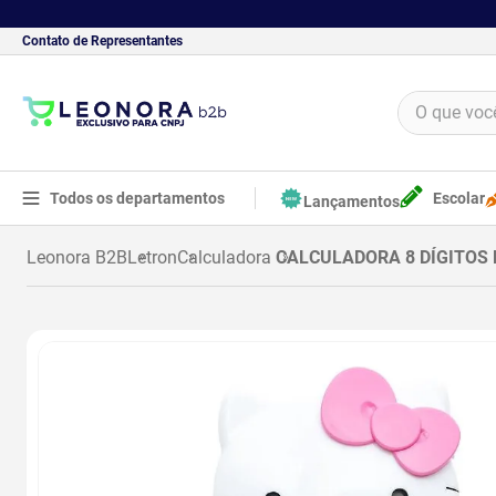
Contato de Representantes
O que você 
TERMOS MAIS BUSCADOS
1
º
borracha
Todos os departamentos
Escolar
Lançamentos
2
º
apontador
Letron
Calculadora
CALCULADORA 8 DÍGITOS 
3
º
bloco adesivo
4
º
food
5
º
minecraft