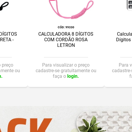
:
99330
DÍGITOS
CALCULADORA 8 DÍGITOS
Calcul
RETA -
COM CORDÃO ROSA
Dígitos
LETRON
o preço
Para visualizar o preço
Para v
tamente ou
cadastre-se gratuitamente ou
cadastre-
n.
faça o
login.
f