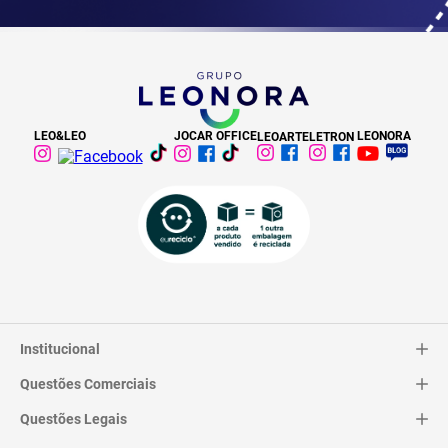
LEO&LEO
JOCAR OFFICE
LEONORA
LEOARTE
LETRON
Institucional
Questões Comerciais
Catálogo
Quem Somos
Questões Legais
Trocas e Devoluções
Contato
Entrega