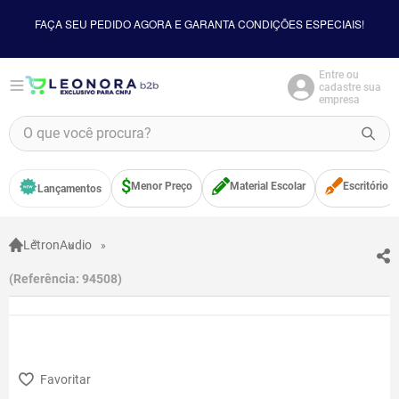
FAÇA SEU PEDIDO AGORA E GARANTA CONDIÇÕES ESPECIAIS!
Entre ou
cadastre sua
empresa
O que você procura?
TERMOS MAIS BUSCADOS
Menor Preço
Material Escolar
Escritório
Lançamentos
1
º
borracha
2
º
apontador
Letron
Audio
3
º
bloco adesivo
Referência
:
94508
4
º
food
5
º
minecraft