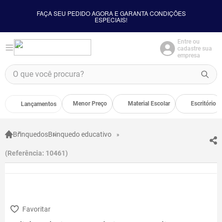
FAÇA SEU PEDIDO AGORA E GARANTA CONDIÇÕES
ESPECIAIS!
Entre ou
cadastre sua
empresa
TERMOS MAIS BUSCADOS
O que você procura?
1
º
borracha
2
º
apontador
Menor Preço
Material Escolar
Escritório
Lançamentos
3
º
bloco adesivo
4
º
food
Brinquedos
Brinquedo educativo
5
º
cola
Referência
:
10461