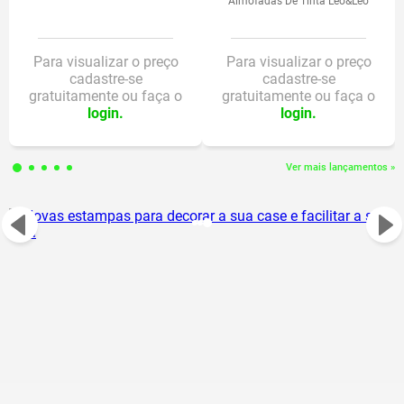
Almofadas De Tinta Leo&Leo
parte(s) pequena(s) que pode(m) ser engolida(s) ou aspirada(s).
FICHA TÉCNICA:
Para visualizar o preço
Para visualizar o preço
cadastre-se
cadastre-se
1 Rolo Adesivo de 1,10m x 10cm
gratuitamente ou faça o
gratuitamente ou faça o
5 Lápis de cor mini
login.
login.
Composição Lápis: Madeira + pigmento + cera;
Composição Adesivo em rolo: Papel + cola removível (PVA + água,
cargas inertes, pigmentos, aditivos)
Ver mais lançamentos »
Possui Certificado INMETRO
Medidas do rolinho: 1,10m x 10cm
Medidas do lápis de cor: 12cm