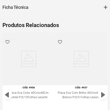
O EVA Com Brilho Leoarte é perfeito para diversos tipos de
+
Ficha Técnica
artesanato, como decorações, lembrancinhas, convites.
Produtos Relacionados
O EVA com brilho Leoarte possui muito brilho de um lado e é liso do
outro.
:
4956
:
4937
Placa Eva Color 40Cmx48Cm
Placa Eva Com Brilho 40Cmx60Cm
Verde Pct/10Folhas Leoarte
Branco Pct/5 Folhas Leoarte