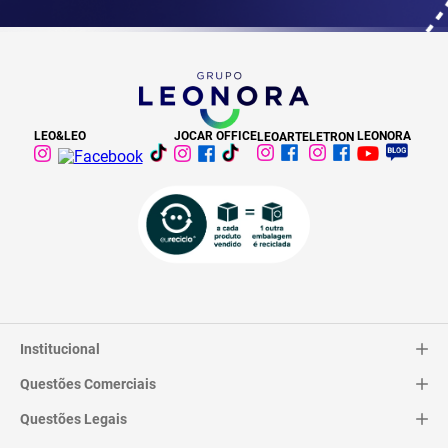
LEO&LEO
JOCAR OFFICE
LEONORA
LEOARTE
LETRON
Institucional
Questões Comerciais
Catálogo
Quem Somos
Questões Legais
Trocas e Devoluções
Contato
Entrega