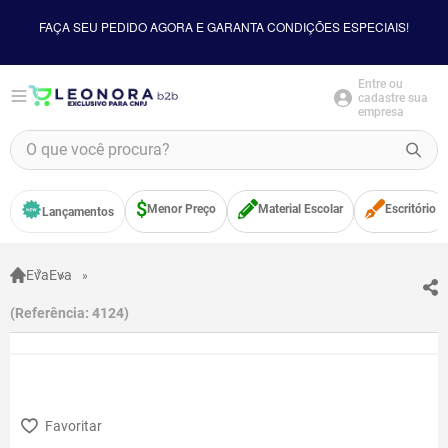
FAÇA SEU PEDIDO AGORA E GARANTA CONDIÇÕES ESPECIAIS!
Entre ou
cadastre sua
empresa
O que você procura?
TERMOS MAIS BUSCADOS
Menor Preço
Material Escolar
Escritório
Lançamentos
1
º
borracha
2
º
apontador
Eva
Eva
3
º
bloco adesivo
Referência
:
4124
4
º
food
5
º
minecraft