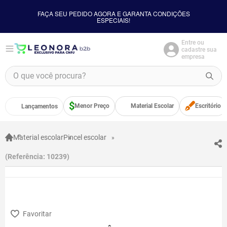
FAÇA SEU PEDIDO AGORA E GARANTA CONDIÇÕES
ESPECIAIS!
Entre ou
cadastre sua
empresa
O que você procura?
TERMOS MAIS BUSCADOS
Menor Preço
Material Escolar
Escritório
Lançamentos
1
º
borracha
2
º
apontador
Material escolar
Pincel escolar
3
º
bloco adesivo
Referência
:
10239
4
º
food
5
º
cola