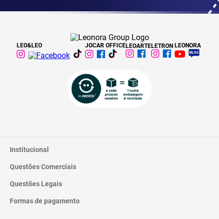
LEO&LEO
JOCAR OFFICE
LEONORA
LEOARTE
LETRON
Institucional
Questões Comerciais
Catálogo
Quem Somos
Questões Legais
Trocas e Devoluções
Contato
Entrega
Formas de pagamento
Termos de Uso
Pagamentos
Privacidade