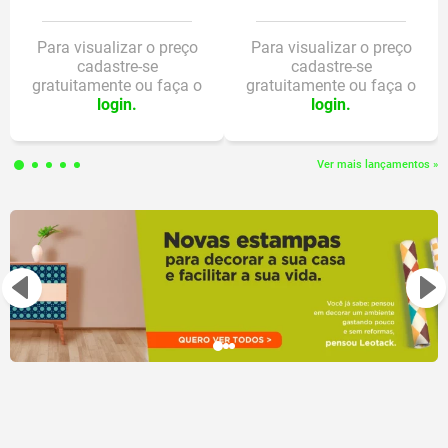
DETALHES DO PRODUTO:
Pincel ergonômico
Para visualizar o preço
Para visualizar o preço
cadastre-se
cadastre-se
3 unidades
gratuitamente ou faça o
gratuitamente ou faça o
3 cores: vermelho, azul e amarelo
login.
login.
Ver mais lançamentos »