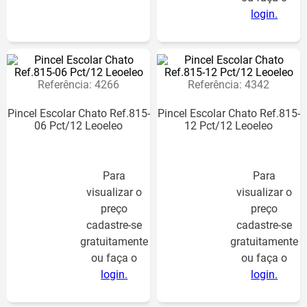
login.
Para
visualizar o
Referência
:
4266
Referência
:
4342
preço
cadastre-se
Pincel Escolar Chato Ref.815-
Pincel Escolar Chato Ref.815-
gratuitamente
06 Pct/12 Leoeleo
12 Pct/12 Leoeleo
ou faça o
login.
Para
Para
visualizar o
visualizar o
preço
preço
cadastre-se
cadastre-se
gratuitamente
gratuitamente
ou faça o
ou faça o
login.
login.