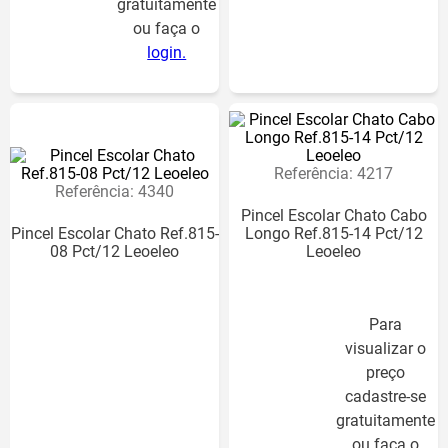
gratuitamente
ou faça o
login.
Para
visualizar o
preço
Referência
:
4217
cadastre-se
Referência
:
4340
gratuitamente
Pincel Escolar Chato Cabo
ou faça o
Pincel Escolar Chato Ref.815-
Longo Ref.815-14 Pct/12
08 Pct/12 Leoeleo
Leoeleo
login.
Para
visualizar o
preço
cadastre-se
gratuitamente
ou faça o