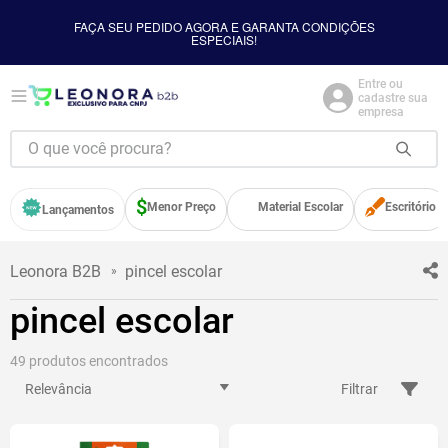
FAÇA SEU PEDIDO AGORA E GARANTA CONDIÇÕES
ESPECIAIS!
Entre ou
cadastre sua
empresa
Menor Preço
Material Escolar
Escritório
Lançamentos
pincel escolar
pincel escolar
49
Relevância
Filtrar