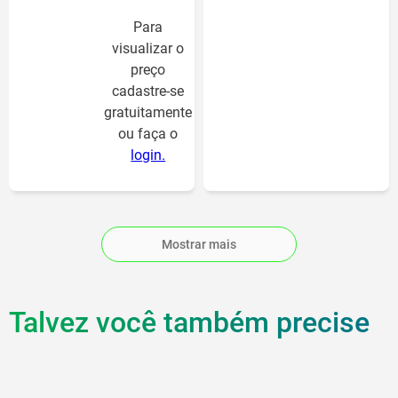
Para
visualizar o
preço
cadastre-se
gratuitamente
ou faça o
login.
Para
visualizar o
Mostrar mais
preço
cadastre-se
gratuitamente
ou faça o
Talvez você também precise
login.