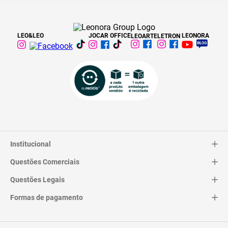
LEO&LEO
JOCAR OFFICE
LEONORA
LEOARTE
LETRON
Institucional
Questões Comerciais
Catálogo
Quem Somos
Questões Legais
Trocas e Devoluções
Contato
Entrega
Formas de pagamento
Termos de Uso
Pagamentos
Privacidade
Perguntas Frequentes