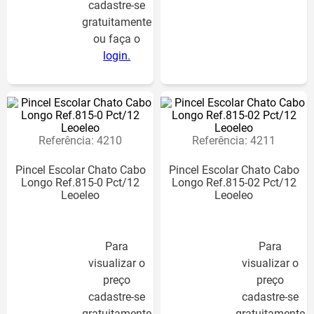
cadastre-se
gratuitamente
ou faça o
login.
Para
visualizar o
preço
Referência
:
4210
Referência
:
4211
cadastre-se
gratuitamente
Pincel Escolar Chato Cabo
Pincel Escolar Chato Cabo
ou faça o
Longo Ref.815-0 Pct/12
Longo Ref.815-02 Pct/12
Leoeleo
Leoeleo
login.
Para
Para
visualizar o
visualizar o
preço
preço
cadastre-se
cadastre-se
gratuitamente
gratuitamente