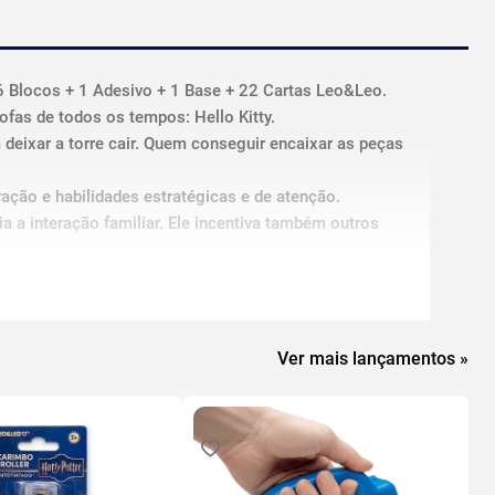
16 Blocos + 1 Adesivo + 1 Base + 22 Cartas Leo&Leo.
fas de todos os tempos: Hello Kitty.
deixar a torre cair. Quem conseguir encaixar as peças
ração e habilidades estratégicas e de atenção.
a a interação familiar. Ele incentiva também outros
irada(s).
Ver mais lançamentos »