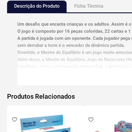
Descrição do Produto
Ficha Técnica
Um desafio que encanta crianças e os adultos. Assim é o 
O jogo é composto por 16 peças coloridas, 22 cartas e 
A partida é jogada com um oponente. Cada jogador pega u
sem derrubar a torre é o vencedor da dinâmica partida.
Divertido, o Mestre do Equilíbrio é um jogo muito emocion
Além disso, o Mestre do Equilíbrio Jogo de Raciocínio Hel
benefícios, como coordenação motora fina, a percepção vi
Não recomendável para crianças menores de 3 (três) anos 
FICHA TÉCNICA:
Produtos Relacionados
Contém 1 base com suporte
16 Blocos coloridos
22 Cartas
Composição do Produto: Resinas termoplásticas PP e P
Possui Certificado INMETRO