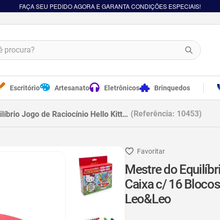
FAÇA SEU PEDIDO AGORA E GARANTA CONDIÇÕES ESPECIAIS!
procura?
Escritório
Artesanato
Eletrônicos
Brinquedos
Referência
:
10453
ocínio Hello Kitty - Caixa c/ 16 Blocos + 1 Adesivo + 1 Base + 22 Cartas Leo&Leo
Mestre do Equilíbri
Caixa c/ 16 Blocos
Leo&Leo