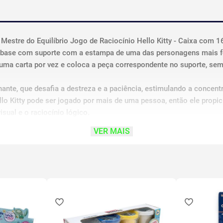
Mestre do Equilíbrio Jogo de Raciocínio Hello Kitty - Caixa com 
1 base com suporte com a estampa de uma das personagens mais fo
ma carta por vez e coloca a peça correspondente no suporte, sem 
ante, que desafia a destreza e a paciência, estimulando a concent
lo Kitty pode ser jogado por mais de uma pessoa, então ele propici
sual e o raciocínio lógico.
VER MAIS
por conter parte(s) pequena(s) que pode(m) ser engolida(s) ou asp
S