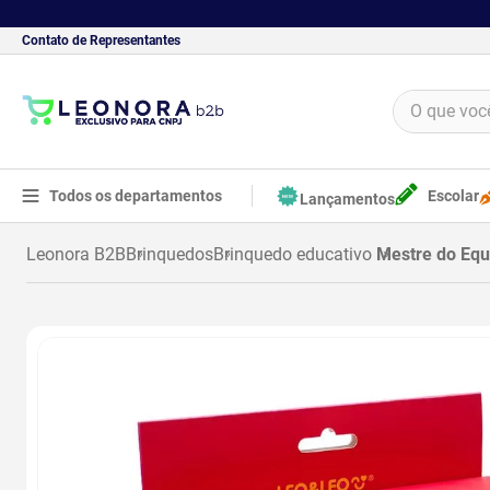
Contato de Representantes
O que você 
TERMOS MAIS BUSCADOS
1
º
borracha
Todos os departamentos
Escolar
Lançamentos
2
º
apontador
Brinquedos
Brinquedo educativo
Mestre do Equilíbrio Jogo de Raci
3
º
bloco adesivo
4
º
food
5
º
minecraft