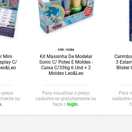
:
10386
r Mini
Kit Massinha De Modelar
Carimbo 
splay C/
Sonic C/ Potes E Moldes -
3 Estam
Leo&Leo
Caixa C/336g 6 Und + 2
Blister
Moldes Leo&Leo
o preço
Para visualizar o preço
Para v
tamente ou
cadastre-se gratuitamente ou
cadastre-
n.
faça o
login.
f