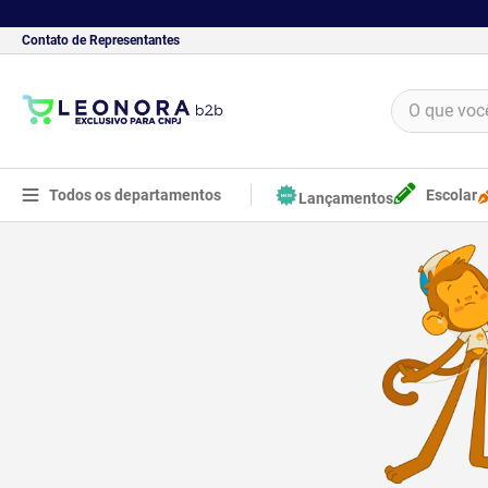
Contato de Representantes
O que você 
TERMOS MAIS BUSCADOS
1
º
borracha
Todos os departamentos
Escolar
Lançamentos
2
º
apontador
3
º
bloco adesivo
4
º
food
5
º
cola