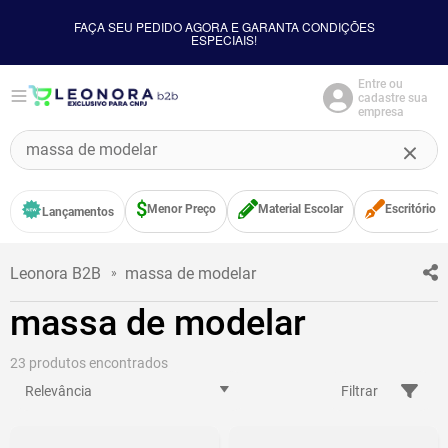
FAÇA SEU PEDIDO AGORA E GARANTA CONDIÇÕES
ESPECIAIS!
Entre ou
cadastre sua
empresa
O que você procura?
Menor Preço
Material Escolar
Escritório
Lançamentos
massa de modelar
massa de modelar
23
Relevância
Filtrar