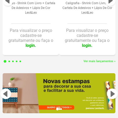
Letras - Shrink Com Livro + Cartela
Caligrafia - Shrink Com Livro +
opção como presente.
De Adesivos + Lápis De Cor
Cartela De Adesivos + Lápis De Cor
Leo&Leo
Leo&Leo
FICHA TÉCNICA:
Contém Livro para colorir com 16 ilustrações
Para visualizar o preço
Para visualizar o preço
cadastre-se
cadastre-se
Acompanha duas cartelas com 76 adesivos total
gratuitamente ou faça o
gratuitamente ou faça o
Inclui 1 caixa com 12 lápis de cor mini
login.
login.
Capa: papel supremo imune 250g
Verniz base d'água brilho
Miolo: papel offset imune 90g e papel couchê adesivo brilho 190g
Ver mais lançamentos »
Contém artigo escolar certificado no âmbito do Sistema Brasileiro de
Avaliação da Conformidade"