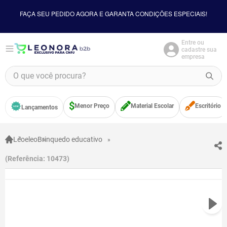
FAÇA SEU PEDIDO AGORA E GARANTA CONDIÇÕES ESPECIAIS!
Entre ou
cadastre sua
empresa
O que você procura?
TERMOS MAIS BUSCADOS
Menor Preço
Material Escolar
Escritório
Lançamentos
1
º
borracha
2
º
apontador
Leoeleo
Brinquedo educativo
3
º
bloco adesivo
Referência
:
10473
4
º
food
5
º
minecraft