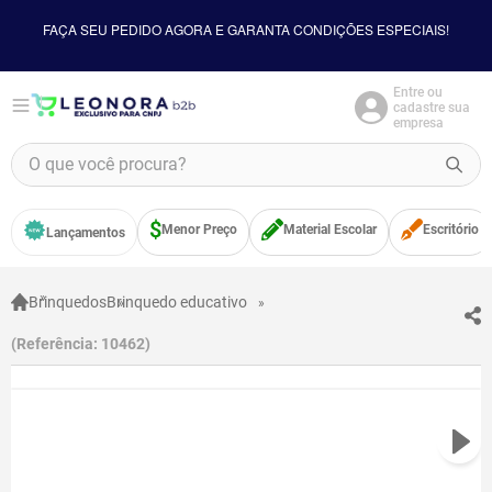
FAÇA SEU PEDIDO AGORA E GARANTA CONDIÇÕES ESPECIAIS!
Entre ou
cadastre sua
empresa
O que você procura?
TERMOS MAIS BUSCADOS
Menor Preço
Material Escolar
Escritório
Lançamentos
1
º
borracha
2
º
apontador
Brinquedos
Brinquedo educativo
3
º
bloco adesivo
Referência
:
10462
4
º
food
5
º
minecraft