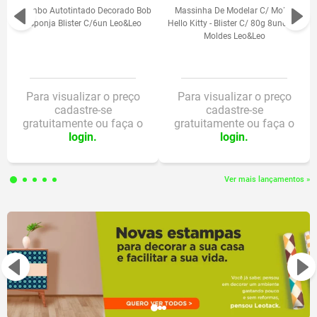
Carimbo Autotintado Decorado Bob
Massinha De Modelar C/ Molde
Esponja Blister C/6un Leo&Leo
Hello Kitty - Blister C/ 80g 8und + 3
FICHA TÉCNICA:
Moldes Leo&Leo
Contém 1 base plástica
Acompanham 42 peças plásticas
Inclui 2 adesivos com estampa do Batman
Composição: Resinas termoplásticas PS
Para visualizar o preço
Para visualizar o preço
cadastre-se
cadastre-se
Possui Certificado INMETRO
gratuitamente ou faça o
gratuitamente ou faça o
Produto durável e seguro para jogar e se divertir
login.
login.
Ver mais lançamentos »