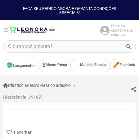
FAÇA SEU PEDIDO AGORA E GARANTA CONDIÇÕES
ESPECIAIS!
Entre ou
cadastre sua
empresa
O que você procura?
TERMOS MAIS BUSCADOS
Menor Preço
Material Escolar
Escritório
Lançamentos
1
º
borracha
2
º
apontador
Plastico adesivo
Plastico adesivo
3
º
bloco adesivo
Referência
:
79187
4
º
food
5
º
cola