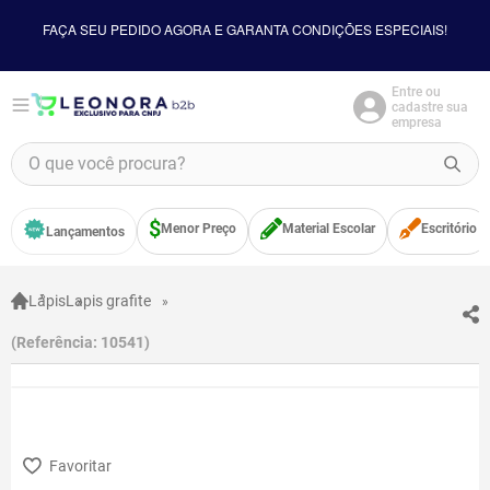
FAÇA SEU PEDIDO AGORA E GARANTA CONDIÇÕES ESPECIAIS!
Entre ou
cadastre sua
empresa
O que você procura?
TERMOS MAIS BUSCADOS
Menor Preço
Material Escolar
Escritório
Lançamentos
1
º
borracha
2
º
apontador
Lápis
Lapis grafite
3
º
bloco adesivo
Referência
:
10541
4
º
food
5
º
minecraft