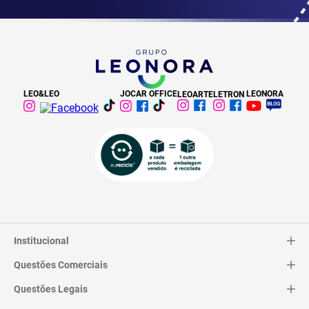
LEO&LEO
JOCAR OFFICE
LEONORA
LEOARTE
LETRON
Institucional
Questões Comerciais
Catálogo
Quem Somos
Questões Legais
Trocas e Devoluções
Contato
Entrega