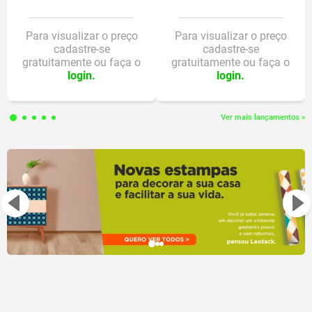
2 lápis HB com borracha;
Inner mista, com 2 estampas diferentes em cada blister;
Borracha decorada com 4 formatos diferenciados e estampas
Para visualizar o preço
Para visualizar o preço
cadastre-se
cadastre-se
exclusivas da licença;
gratuitamente ou faça o
gratuitamente ou faça o
Borracha removível;
login.
login.
Lápis com corpo redondo;
Ponta resistente;
Atóxico;
Ver mais lançamentos »
Certificado INMETRO;
Composição: Resinas plásticas, pigmentos e ceras.