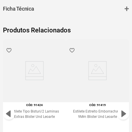
Leoarte podendo ser utilizada em estiletes similares. As lâminas são
+
Ficha Técnica
segmentdas e vem inseridas em um estojo rígido garantindo maior
segurançã durante o transporte e manuseio.
Produtos Relacionados
:
91424
:
91419
Estilete Tipo Bisturi/2 Laminas
Estilete Estreito Emborrachado
Extras Blister Und Leoarte
9Mm Blister Und Leoarte