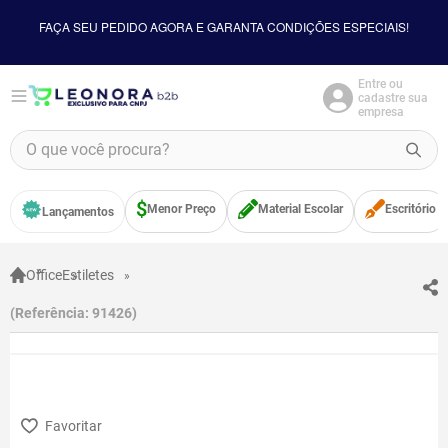
FAÇA SEU PEDIDO AGORA E GARANTA CONDIÇÕES ESPECIAIS!
Entre ou
cadastre sua
empresa
O que você procura?
TERMOS MAIS BUSCADOS
Menor Preço
Material Escolar
Escritório
Lançamentos
1
º
borracha
2
º
apontador
Office
Estiletes
3
º
bloco adesivo
Referência
:
91426
4
º
food
5
º
minecraft