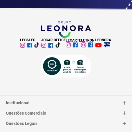
LEO&LEO
JOCAR OFFICE
LEONORA
LEOARTE
LETRON
Institucional
Questões Comerciais
Catálogo
Quem Somos
Questões Legais
Trocas e Devoluções
Contato
Entrega