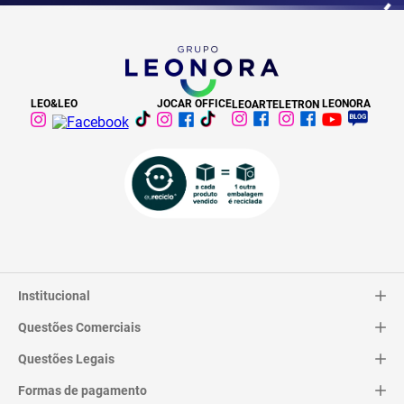
LEO&LEO
JOCAR OFFICE
LEONORA
LEOARTE
LETRON
Institucional
Questões Comerciais
Catálogo
Quem Somos
Questões Legais
Trocas e Devoluções
Contato
Entrega
Formas de pagamento
Termos de Uso