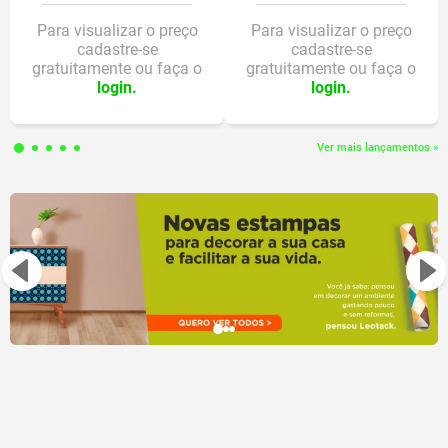
Traço 2mm;
Ponta 6mm;
Para visualizar o preço
Para visualizar o preço
cadastre-se
cadastre-se
Tampa antiasfixia;
gratuitamente ou faça o
gratuitamente ou faça o
Formato do corpo redondo;
login.
login.
Tinta atóxica à base de água;
Lavável na maioria dos tecidos;
Ideal para mãos pequenas;
Ver mais lançamentos »
Certificado INMETRO;
Composição: Resina termoplástica, carga à base de água, corantes e
umectantes, pavio de acetato e ponta de fibra de poliéster.