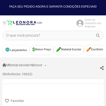
FAÇA SEU PEDIDO AGORA E GARANTA CONDIÇÕES ESPECIAIS!
Entre ou
cadastre sua
empresa
O que você procura?
TERMOS MAIS BUSCADOS
Menor Preço
Material Escolar
Escritório
Lançamentos
1
º
borracha
2
º
apontador
Material escolar
Hidrocor
3
º
bloco adesivo
Referência
:
10622
4
º
food
5
º
minecraft