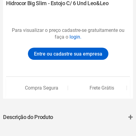
Hidrocor Big Slim - Estojo C/ 6 Und Leo&Leo
Para visualizar o preço cadastre-se gratuitamente ou
faça o
login.
Entre ou cadastre sua empresa
Compra Segura
Frete Grátis
+
Descrição do Produto
O Hidrocor Big Slim - Estojo com 6 Unidades Leo&Leo é o
companheiro perfeito para crianças pequenas que estão começando