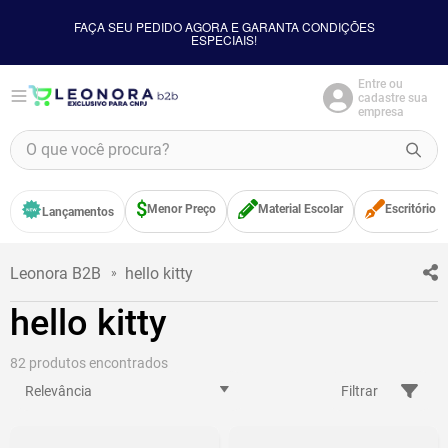
FAÇA SEU PEDIDO AGORA E GARANTA CONDIÇÕES
ESPECIAIS!
Entre ou
cadastre sua
empresa
O que você procura?
TERMOS MAIS BUSCADOS
Menor Preço
Material Escolar
Escritório
Lançamentos
1
º
borracha
2
º
apontador
hello kitty
3
º
bloco adesivo
hello kitty
4
º
food
5
º
cola
82
Relevância
Filtrar