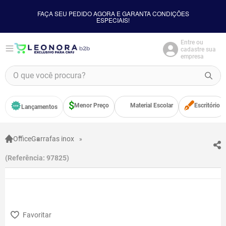
FAÇA SEU PEDIDO AGORA E GARANTA CONDIÇÕES
ESPECIAIS!
Entre ou
cadastre sua
empresa
O que você procura?
TERMOS MAIS BUSCADOS
Menor Preço
Material Escolar
Escritório
Lançamentos
1
º
borracha
2
º
apontador
Office
Garrafas inox
3
º
bloco adesivo
Referência
:
97825
4
º
food
5
º
cola