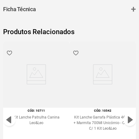
vendas.
+
Ficha Técnica
As Garrafas Plásticas Redondas com Alça Color Joy são
transparentes e vêm com uma estampa exclusiva com cores
Produtos Relacionados
vibrantes. Elas têm capacidade para armazenar até 500 ml, por isso
são perfeitas para se hidratar e se refrescar em qualquer lugar. Além
disso, possuem uma alça que facilita o transporte e o manuseio,
podendo ser penduradas na mochila ou na bolsa. Garanta agora
este acessório indispensável para aumentar ainda mais suas vendas.
:
10711
:
10542
Kit Lanche Patrulha Canina
Kit Lanche Garrafa Plástica 460Ml
Leo&Leo
+ Marmita 700Ml Unicórnio - Caixa
C/ 1 Kit Leo&Leo