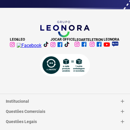
LEO&LEO
JOCAR OFFICE
LEONORA
LEOARTE
LETRON
Institucional
Questões Comerciais
Catálogo
Quem Somos
Questões Legais
Trocas e Devoluções
Contato
Entrega