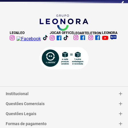
LEO&LEO
JOCAR OFFICE
LEONORA
LEOARTE
LETRON
Institucional
Questões Comerciais
Catálogo
Quem Somos
Questões Legais
Trocas e Devoluções
Contato
Entrega
Formas de pagamento
Termos de Uso