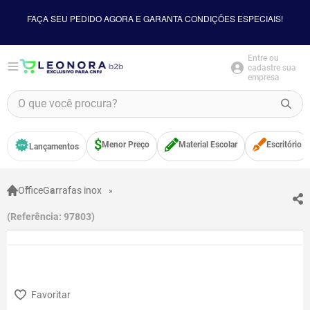
FAÇA SEU PEDIDO AGORA E GARANTA CONDIÇÕES ESPECIAIS!
Entre ou
cadastre sua
empresa
O que você procura?
TERMOS MAIS BUSCADOS
Menor Preço
Material Escolar
Escritório
Lançamentos
1
º
borracha
2
º
apontador
Office
Garrafas inox
3
º
bloco adesivo
Referência
:
97803
4
º
food
5
º
minecraft