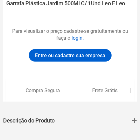
Garrafa Plástica Jardim 500Ml C/ 1Und Leo E Leo
Para visualizar o preço cadastre-se gratuitamente ou
faça o
login.
Entre ou cadastre sua empresa
Compra Segura
Frete Grátis
+
Descrição do Produto
A Garrafa Plástica Jardim Leo e Leo vai refrescar a rotina das
crianças. Ela é feita de polipropileno e silicone, com estampa