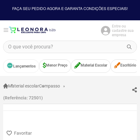
FAÇA SEU PEDIDO AGORA E GARANTA CONDIÇÕES ESPECIAIS!
Entre ou
cadastre sua
empresa
O que você procura?
TERMOS MAIS BUSCADOS
Menor Preço
Material Escolar
Escritório
Lançamentos
1
º
borracha
2
º
apontador
Material escolar
Compasso
3
º
bloco adesivo
Referência
:
72501
4
º
food
5
º
minecraft