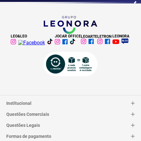
LEO&LEO
JOCAR OFFICE
LEONORA
LEOARTE
LETRON
Institucional
Questões Comerciais
Catálogo
Quem Somos
Questões Legais
Trocas e Devoluções
Contato
Entrega
Formas de pagamento
Termos de Uso