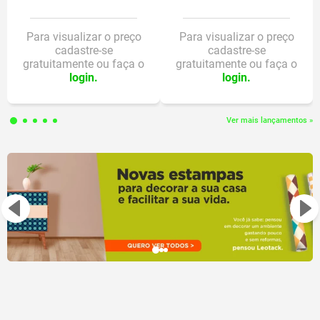
Brinquedo de montar, vem com
Para visualizar o preço
Para visualizar o preço
Componentes
105 peças – 75 peças coloridas e
cadastre-se
cadastre-se
FICHA TÉCNICA: Contém 105 peças para montar;
gratuitamente ou faça o
gratuitamente ou faça o
30 bolinhas
login.
login.
Acompanha 30 bolinhas;
ATENÇÃO! NÃO RECOMENDÁVEL
PARA CRIANÇAS MENORES DE 3
Vem com Manual;
Ver mais lançamentos »
(TRÊS) ANOS, POR CONTER
Composição:
PARTE(S) PEQUENA(S) QUE
Indicação de uso
Peças: PS.
PODE(M) SER ENGOLIDA(S) OU
ASPIRADA(S) E POR CONTER
Bola: PP.
BOLINHA(S) QUE PODE(M)
CAUSAR RISCO DE ASFIXIA.
Nº selo Inmetro/ Anatel
011956/2025