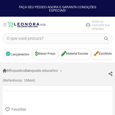
FAÇA SEU PEDIDO AGORA E GARANTA CONDIÇÕES
ESPECIAIS!
Entre ou
cadastre sua
empresa
O que você procura?
TERMOS MAIS BUSCADOS
Menor Preço
Material Escolar
Escritório
Lançamentos
1
º
borracha
2
º
apontador
Brinquedos
Brinquedo educativo
3
º
bloco adesivo
Referência
:
10664
4
º
food
5
º
cola