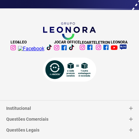
LEO&LEO
JOCAR OFFICE
LEONORA
LEOARTE
LETRON
Institucional
Questões Comerciais
Catálogo
Quem Somos
Questões Legais
Trocas e Devoluções
Contato
Entrega