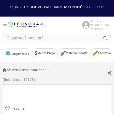
FAÇA SEU PEDIDO AGORA E GARANTA CONDIÇÕES ESPECIAIS!
Entre ou
cadastre sua
empresa
O que você procura?
TERMOS MAIS BUSCADOS
Menor Preço
Material Escolar
Escritório
Lançamentos
1
º
borracha
2
º
apontador
Material escolar
Borracha
3
º
bloco adesivo
Referência
:
10193
4
º
food
5
º
minecraft