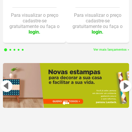
DETALHES DO PRODUTO:
Contém 3 borrachas e 1 suporte
Para visualizar o preço
Para visualizar o preço
cadastre-se
cadastre-se
gratuitamente ou faça o
gratuitamente ou faça o
login.
login.
Ver mais lançamentos »