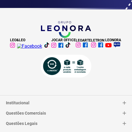
LEO&LEO
JOCAR OFFICE
LEONORA
LEOARTE
LETRON
Institucional
Questões Comerciais
Catálogo
Quem Somos
Questões Legais
Trocas e Devoluções
Contato
Entrega