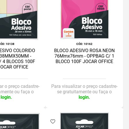
:
10138
:
10162
ESIVO COLORIDO
BLOCO ADESIVO ROSA NEON
 38MMX50MM -
76Mmx76mm - OPPBAG C/ 1
/ 4 BLOCOS 100F
BLOCO 100F JOCAR OFFICE
JOCAR OFFICE
ar o preço cadastre-
Para visualizar o preço cadastre-
tamente ou faça o
se gratuitamente ou faça o
login.
login.