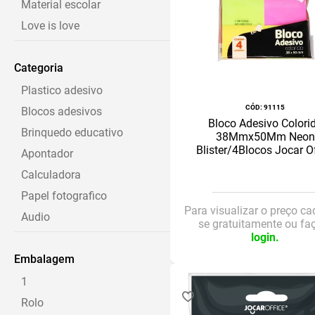
Material escolar
Love is love
Escritorio
Categoria
Lápis
Plastico adesivo
:
91115
Blocos adesivos
Bloco Adesivo Colori
Brinquedo educativo
38Mmx50Mm Neon
Blister/4Blocos Jocar Of
Apontador
Calculadora
Papel fotografico
Para visualizar o preço ca
Audio
se gratuitamente ou fa
login.
Kits lapis
Embalagem
Marca texto
1
Rolo