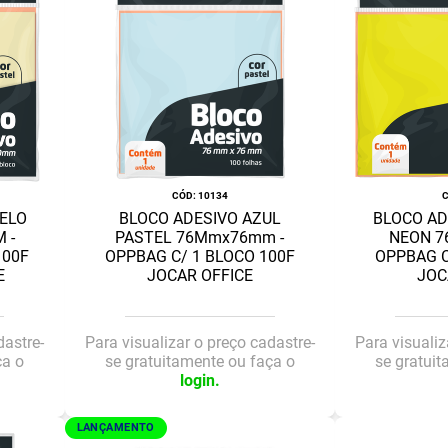
:
10134
ELO
BLOCO ADESIVO AZUL
BLOCO AD
 -
PASTEL 76Mmx76mm -
NEON 7
100F
OPPBAG C/ 1 BLOCO 100F
OPPBAG C
E
JOCAR OFFICE
JOC
dastre-
Para visualizar o preço cadastre-
Para visualiz
ça o
se gratuitamente ou faça o
se gratui
login.
LANÇAMENTO