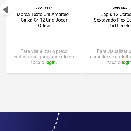
:
10547
:
4220
Marca-Texto Uni Amarelo -
Lápis 12 Core
Caixa C/ 12 Und Jocar
Sextavado Flex E
Office
Und Leoele
Para visualizar o preço
Para visualizar 
cadastre-se gratuitamente ou
cadastre-se gratuit
faça o
login.
faça o
logi