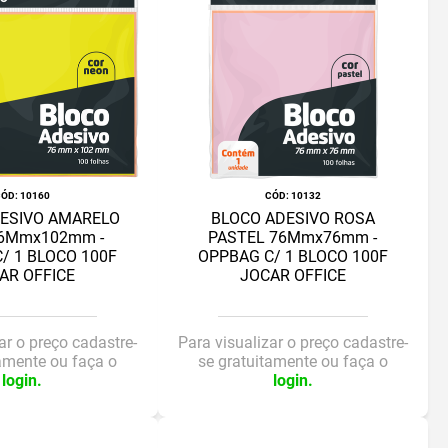
:
10160
:
10132
ESIVO AMARELO
BLOCO ADESIVO ROSA
6Mmx102mm -
PASTEL 76Mmx76mm -
/ 1 BLOCO 100F
OPPBAG C/ 1 BLOCO 100F
AR OFFICE
JOCAR OFFICE
ar o preço cadastre-
Para visualizar o preço cadastre-
tamente ou faça o
se gratuitamente ou faça o
login.
login.