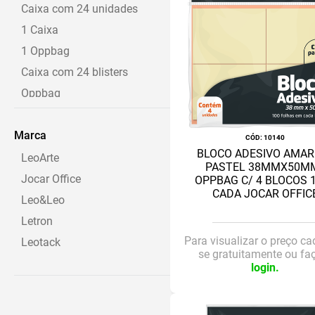
Caixa com 24 unidades
1 Caixa
1 Oppbag
Caixa com 24 blisters
Oppbag
Pacote c/50 folhas A4
Marca
Pacote
:
10140
BLOCO ADESIVO AMAR
LeoArte
PASTEL 38MMX50MM
Jocar Office
OPPBAG C/ 4 BLOCOS 
CADA JOCAR OFFIC
Leo&Leo
Letron
Para visualizar o preço ca
Leotack
se gratuitamente ou fa
login.