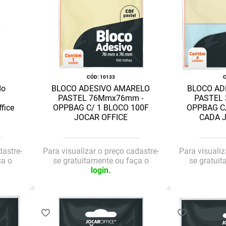
:
10133
do
BLOCO ADESIVO AMARELO
BLOCO AD
PASTEL 76Mmx76mm -
PASTEL
fice
OPPBAG C/ 1 BLOCO 100F
OPPBAG C
JOCAR OFFICE
CADA 
dastre-
Para visualizar o preço cadastre-
Para visualiz
ça o
se gratuitamente ou faça o
se gratui
login.