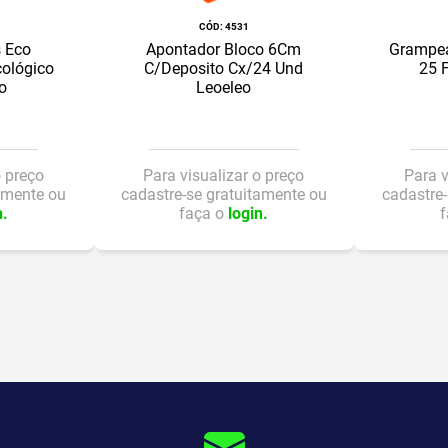
:
4531
s Eco
Apontador Bloco 6Cm
Grampea
cológico
C/Deposito Cx/24 Und
25 F
o
Leoeleo
o preço
Para visualizar o preço
Para v
amente ou
cadastre-se gratuitamente ou
cadastre-
n.
faça o
login.