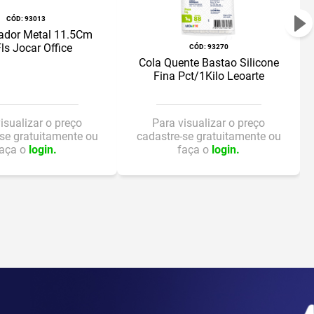
:
93013
dor Metal 11.5Cm
ls Jocar Office
:
93270
Cola Quente Bastao Silicone
Fina Pct/1Kilo Leoarte
isualizar o preço
Para visualizar o preço
se gratuitamente ou
cadastre-se gratuitamente ou
faça o
login.
faça o
login.