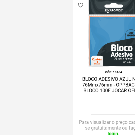
:
10164
BLOCO ADESIVO AZUL 
76Mmx76mm - OPPBAG 
BLOCO 100F JOCAR OF
Para visualizar o preço ca
se gratuitamente ou fa
login.