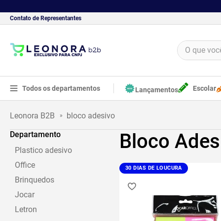
Contato de Representantes
O que você 
TERMOS MAIS BUSCADOS
1
º
borracha
Todos os departamentos
Escolar
Lançamentos
2
º
apontador
bloco adesivo
3
º
bloco adesivo
Departamento
Bloco Ades
4
º
food
Plastico adesivo
5
º
minecraft
Office
30 DIAS DE LOUCURA
Brinquedos
Jocar
Letron