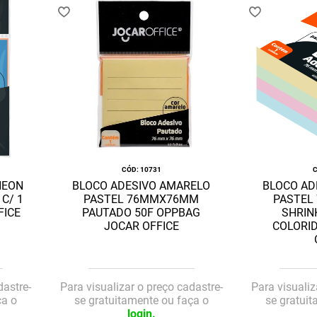
:
10731
NEON
BLOCO ADESIVO AMARELO
BLOCO AD
C/ 1
PASTEL 76MMX76MM
PASTEL
FICE
PAUTADO 50F OPPBAG
SHRIN
JOCAR OFFICE
COLORID
dastre-
Para visualizar o preço cadastre-
Para visualiz
ça o
se gratuitamente ou faça o
se gratui
login.