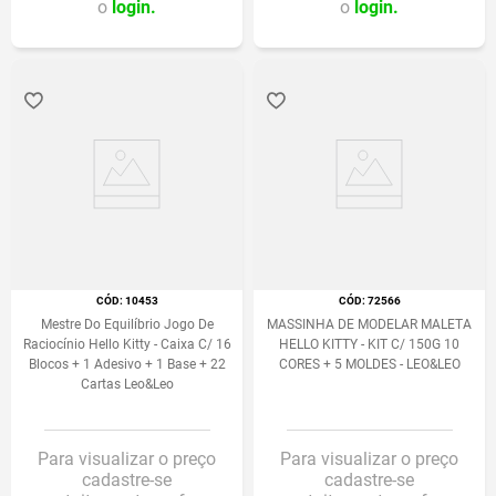
o
login.
o
login.
:
10453
:
72566
Mestre Do Equilíbrio Jogo De
MASSINHA DE MODELAR MALETA
Raciocínio Hello Kitty - Caixa C/ 16
HELLO KITTY - KIT C/ 150G 10
Blocos + 1 Adesivo + 1 Base + 22
CORES + 5 MOLDES - LEO&LEO
Cartas Leo&Leo
Para visualizar o preço
Para visualizar o preço
cadastre-se
cadastre-se