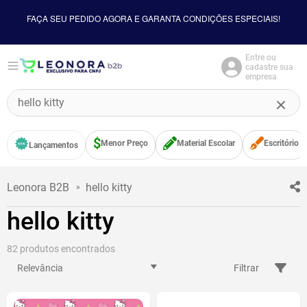
FAÇA SEU PEDIDO AGORA E GARANTA CONDIÇÕES ESPECIAIS!
Entre ou
cadastre sua
empresa
O que você procura?
Menor Preço
Material Escolar
Escritório
Lançamentos
hello kitty
hello kitty
82
Relevância
Filtrar